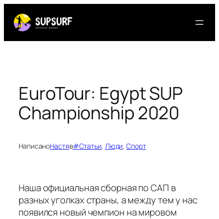
Перейти
к
содержимому
EuroTour: Egypt SUP
Championship 2020
Написано
Настя
в
#Статьи
, 
Люди
, 
Спорт
Наша официальная сборная по САП в
разных уголках страны, а между тем у нас
появился новый чемпион на мировом