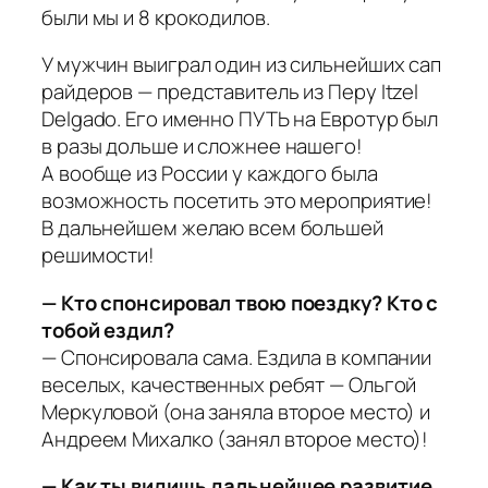
были мы и 8 крокодилов.
У мужчин выиграл один из сильнейших сап
райдеров — представитель из Перу Itzel
Delgado. Его именно ПУТЬ на Евротур был
в разы дольше и сложнее нашего!
А вообще из России у каждого была
возможность посетить это мероприятие!
В дальнейшем желаю всем большей
решимости!
— Кто спонсировал твою поездку? Кто с
тобой ездил?
— Спонсировала сама. Ездила в компании
веселых, качественных ребят — Ольгой
Меркуловой (она заняла второе место) и
Андреем Михалко (занял второе место)!
— Как ты видишь дальнейшее развитие