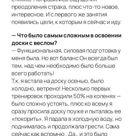
преодоления страха, плюс что-то новое,
интересное. И с первого же занятия
появились цели, к которым я сейчас и иду.
— Что было самым сложным в освоении
доски с веслом?
— Функциональная, силовая подготовка у
меня была. Но вот баланс Он всегда был
тем, над чем необходимо было больше
всего работать!
Т.к. я встала на доску осенью, было
холодно, ветрено! Несколько первых
тренировок проходили 50% на коленях —
было сложно устоять, плюс ко всему я
сразу просила доску поуже и пыталась ее
«покорить». Я падала в холодную воду, но
поднималась и продолжала грести. Сама
сейчас как вспомню . Да… и это было