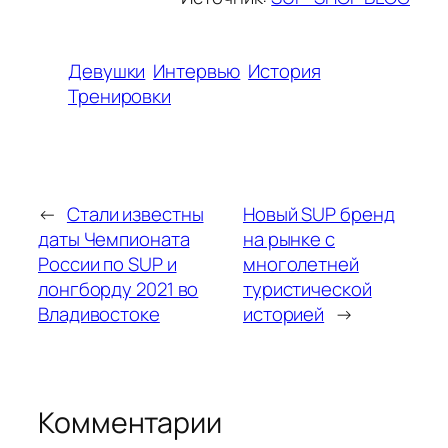
Девушки
Интервью
История
Тренировки
←
Стали известны
Новый SUP бренд
даты Чемпионата
на рынке с
России по SUP и
многолетней
лонгборду 2021 во
туристической
Владивостоке
историей
→
Комментарии