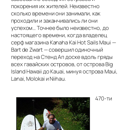
покорения их жителей. Неизвестно
сколько времени они занимали, как
проходили и заканчивались ли они
успехом… Точнее было неизвестно, до
настоящего времени, когда владелец
серф магазина Kanaha Kai Hot Sails Maui —
Bart de Zwart — совершил одиночный
переход на Стенд Ап доске вдоль гряды
всех гавайских островов, от острова Big
Island Hawaii до Kauai, минуя острова Maui,
Lanai, Molokai и Niihau.
470-ти