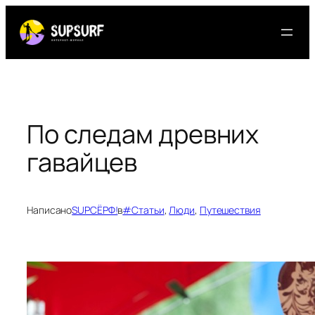
Перейти
к
содержимому
По следам древних
гавайцев
Написано
SUPСЁРФ!
в
#Статьи
, 
Люди
, 
Путешествия