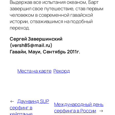
Выдержав все испытания океаном, Барт
завершил свое путешествие, став первым
человеком в современной гавайской
истории, отважившимся на подобный
переход.
Сергей Завершинский
(versh85@mail.ru)
Гавайи, Мауи, Сентябрь 2011г.
Места на карте
Рекорд
←
Даунвинд SUP
Международный день
серфинг в
серфинга в России
→
кейптауне