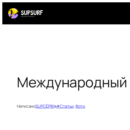
Перейти
к
содержимому
Международный 
Написано
SUPСЁРФ!
в
#Статьи
, 
Фото