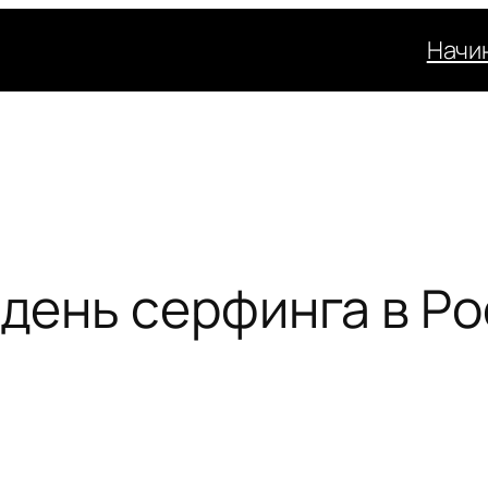
Начи
день серфинга в Ро