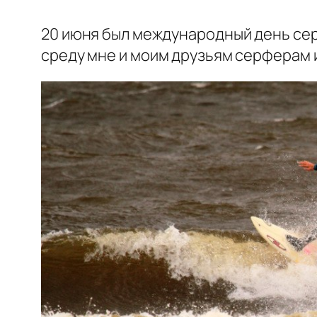
20 июня был международный день серф
среду мне и моим друзьям серферам и