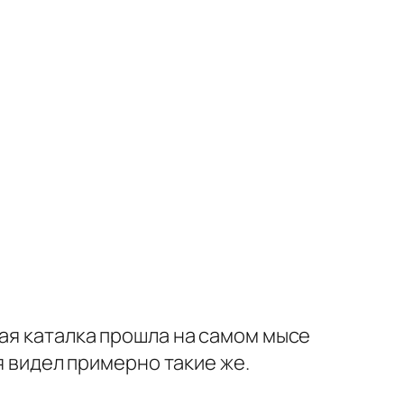
вая каталка прошла на самом мысе
я видел примерно такие же.