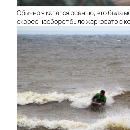
Обычно я катался осенью, это была мо
скорее наоборот было жарковато в ко