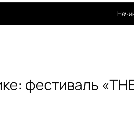
Начи
ике: фестиваль «TH