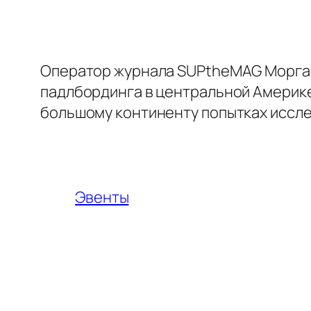
Оператор журнала SUPtheMAG Морган
падлбординга в центральной Америке
большому континенту попытках иссле
Эвенты