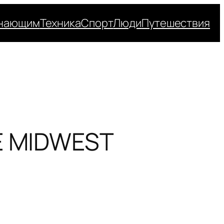
нающим
Техника
Спорт
Люди
Путешествия
E MIDWEST