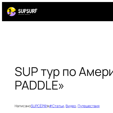
Перейти
к
содержимому
SUP тур по Амер
PADDLE»
Написано
SUPСЁРФ!
в
#Статьи
, 
Видео
, 
Путешествия