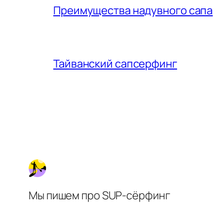
Преимущества надувного сапа
Тайванский сапсерфинг
Мы пишем про SUP-сёрфинг