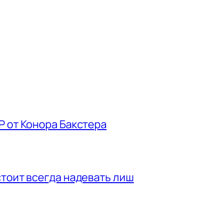
P от Конора Бакстера
стоит всегда надевать лиш