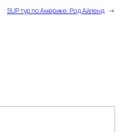
SUP тур по Америке: Род Айленд
→