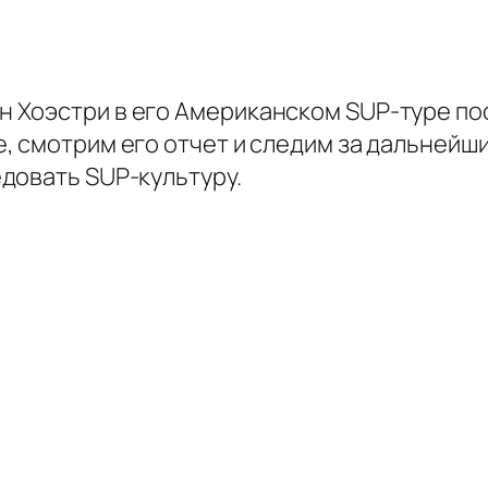
 Хоэстри в его Американском SUP-туре по
, смотрим его отчет и следим за дальней
довать SUP-культуру.