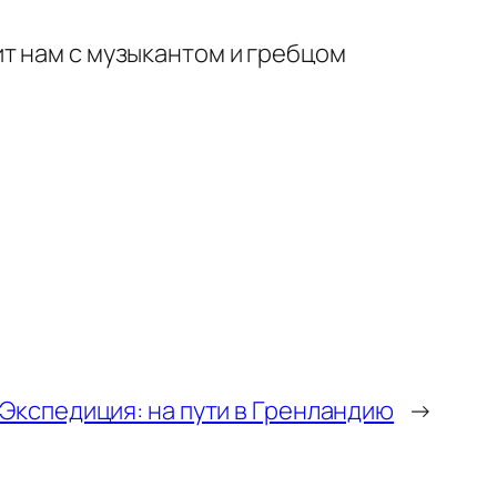
т нам с музыкантом и гребцом
Экспедиция: на пути в Гренландию
→