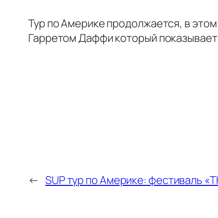
Тур по Америке продолжается, в это
Гарретом Даффи который показывает 
←
SUP тур по Америке: фестиваль «