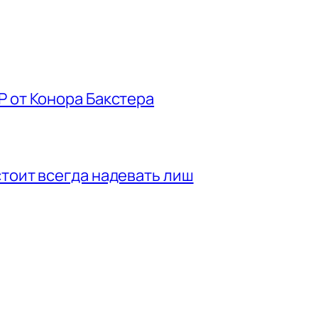
P от Конора Бакстера
стоит всегда надевать лиш