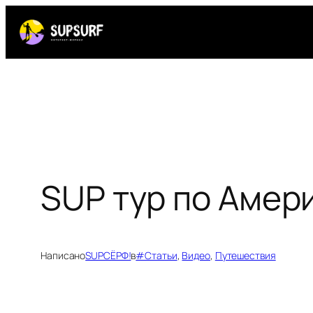
Перейти
к
содержимому
SUP тур по Амер
Написано
SUPСЁРФ!
в
#Статьи
, 
Видео
, 
Путешествия