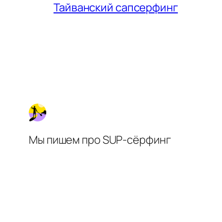
Тайванский сапсерфинг
Мы пишем про SUP-сёрфинг