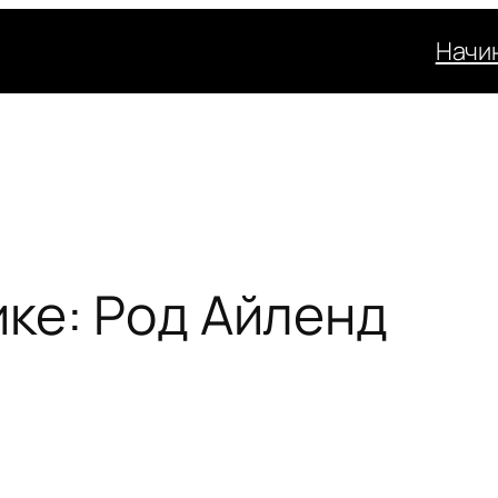
Начи
ике: Род Айленд