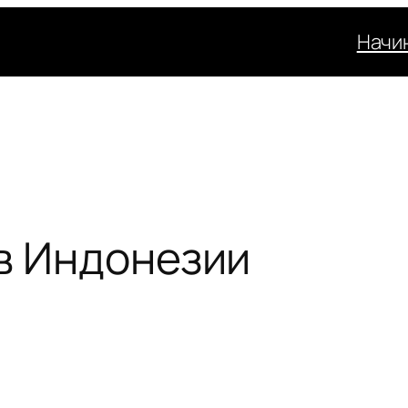
Начи
 в Индонезии