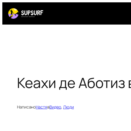
Перейти
к
содержимому
Кеахи де Аботиз
Написано
Настя
в
Видео
, 
Люди