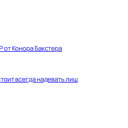
P от Конора Бакстера
стоит всегда надевать лиш