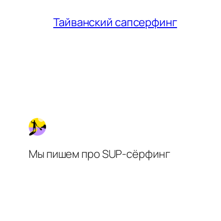
Тайванский сапсерфинг
Мы пишем про SUP-сёрфинг