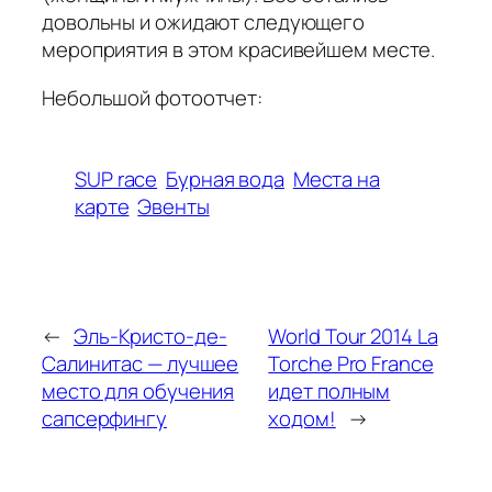
довольны и ожидают следующего
мероприятия в этом красивейшем месте.
Небольшой фотоотчет:
SUP race
Бурная вода
Места на
карте
Эвенты
←
Эль-Кристо-де-
World Tour 2014 La
Салинитас — лучшее
Torche Pro France
место для обучения
идет полным
сапсерфингу
ходом!
→