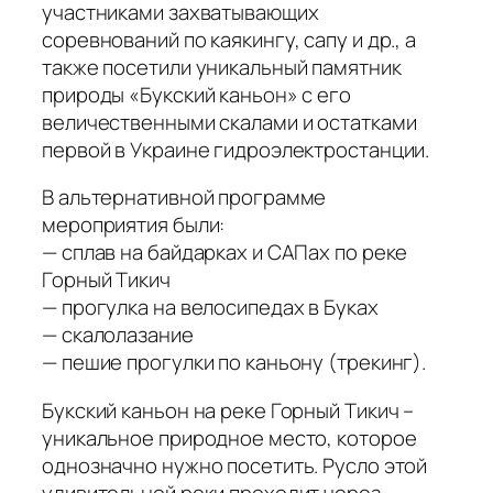
участниками захватывающих
соревнований по каякингу, сапу и др., а
также посетили уникальный памятник
природы «Букский каньон» с его
величественными скалами и остатками
первой в Украине гидроэлектростанции.
В альтернативной программе
мероприятия были:
— сплав на байдарках и САПах по реке
Горный Тикич
— прогулка на велосипедах в Буках
— скалолазание
— пешие прогулки по каньону (трекинг).
Букский каньон на реке Горный Тикич –
уникальное природное место, которое
однозначно нужно посетить. Русло этой
удивительной реки проходит через