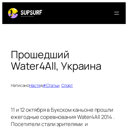
Перейти
к
содержимому
Прошедший
Water4All, Украина
Написано
Настя
в
#Статьи
, 
Спорт
11 и 12 октября в Букском каньоне прошли
ежегодные соревнования Water4All 2014 .
Посетители стали зрителями и