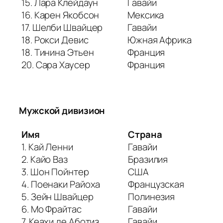
15. Лара Клейдаун
Гавайи
16. Карен Якобсон
Мексика
17. Шелби Швайцер
Гавайи
18. Рокси Девис
Южная Африка
18. Тинина Этьен
Франция
20. Сара Хаусер
Франция
Мужской дивизион
Имя
Страна
1. Кай Ленни
Гавайи
2. Кайо Ваз
Бразилия
3. Шон Пойнтер
США
4. Поенаки Райоха
Французская
5. Зейн Швайцер
Полинезия
6. Мо Фрайтас
Гавайи
7. Кеахи де Аботиз
Гавайи