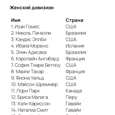
Женский дивизион
Имя
Страна
1. Иззи Гомес
США
2. Николь Пачелли
Бразилия
3. Кэндис Эплби
США
4. Ибала Морено
Испания
5. Элин Адисака
Бразилия
6. Кэролайн Ангибауд
Франция
7. София Тиаре Бетлоу
США
8. Маили Тахар
Франция
9. Фиона Уальд
США
10. Мэйсон Шреммер
США
11. Лори Парк
Канада
12. Бриса Малага
Перу
13. Хэли Хариссон
Гавайи
14. Наталиа Смит
Гавайи