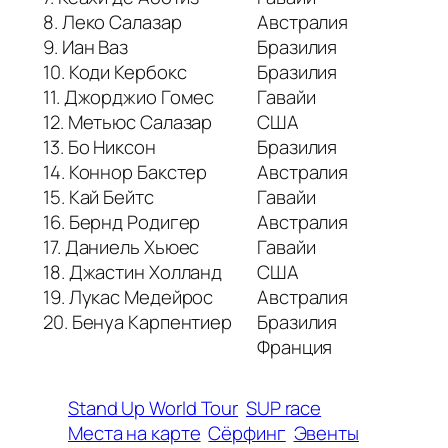
8. Леко Салазар
Австралия
9. Иан Ваз
Бразилия
10. Коди Кербокс
Бразилия
11. Джорджио Гомес
Гавайи
12. Метьюс Салазар
США
13. Бо Никсон
Бразилия
14. Коннор Бакстер
Австралия
15. Кай Бейтс
Гавайи
16. Бернд Родигер
Австралия
17. Даниель Хьюес
Гавайи
18. Джастин Холланд
США
19. Лукас Медейрос
Австралия
20. Бенуа Карпентиер
Бразилия
Франция
Stand Up World Tour
SUP race
Места на карте
Сёрфинг
Эвенты