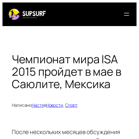
Перейти
к
содержимому
Чемпионат мира ISA
2015 пройдет в мае в
Саюлите, Мексика
Написано
Настя
в
Новости
, 
Спорт
После нескольких месяцев обсуждения