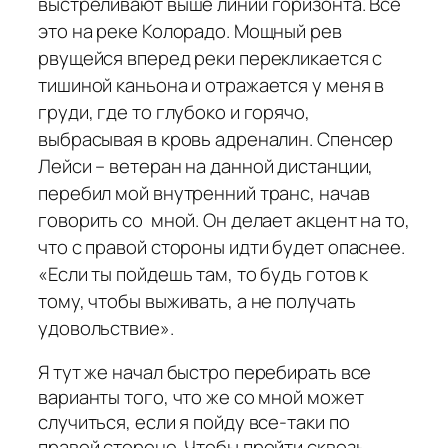
выстреливают выше линии горизонта. Все
это на реке Колорадо. Мощный рев
рвущейся вперед реки перекликается с
тишиной каньона и отражается у меня в
груди, где то глубоко и горячо,
выбрасывая в кровь адреналин. Спенсер
Лейси – ветеран на данной дистанции,
перебил мой внутренний транс, начав
говорить со мной. Он делает акцент на то,
что с правой стороны идти будет опаснее.
«Если ты пойдешь там, то будь готов к
тому, чтобы выживать, а не получать
удовольствие».
Я тут же начал быстро перебирать все
варианты того, что же со мной может
случиться, если я пойду все-таки по
правой стороне. Чтобы пройти сквозь