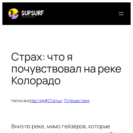
Перейти
к
содержимому
Страх: что я
почувствовал на реке
Колорадо
Написано
Настя
в
#Статьи
, 
Путешествия
Вниз по реке, мимо гейзеров, которые