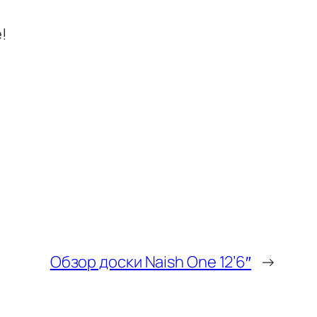
!
Обзор доски Naish One 12’6″
→