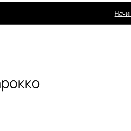
Начи
арокко