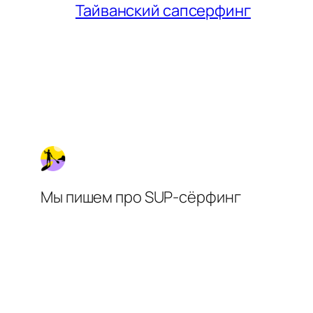
Тайванский сапсерфинг
Мы пишем про SUP-сёрфинг