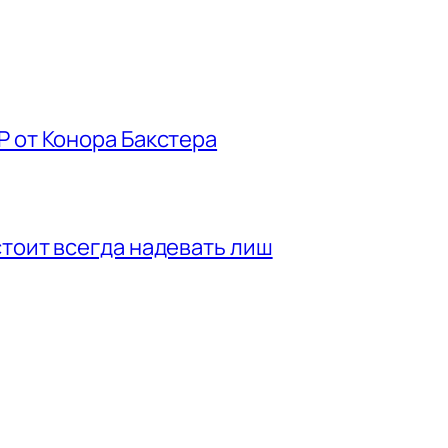
P от Конора Бакстера
стоит всегда надевать лиш