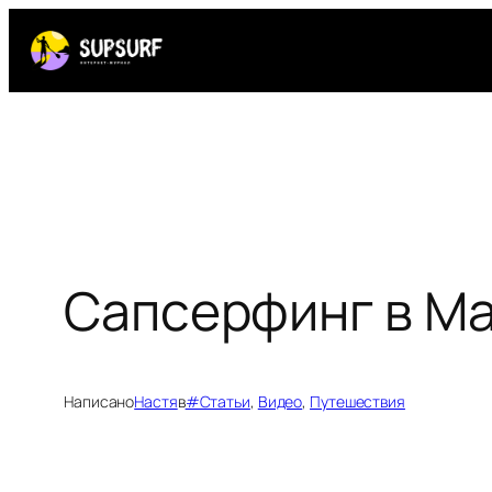
Перейти
к
содержимому
Сапсерфинг в М
Написано
Настя
в
#Статьи
, 
Видео
, 
Путешествия