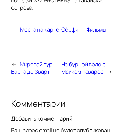
поездки VAZ BROTHERS на Гавайские
острова.
Места на карте
Сёрфинг
Фильмы
←
Мировой тур
На бурной воде с
Барта де Зварт
Майком Таварес
→
Комментарии
Добавить комментарий
Ваш адрес email не будет опубликован.