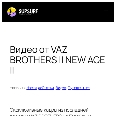
Перейти
к
содержимому
Видео от VAZ
BROTHERS || NEW AGE
II
Написано
Настя
в
#Статьи
, 
Видео
, 
Путешествия
Эксклюзивные кадры из последней