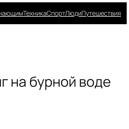
нающим
Техника
Спорт
Люди
Путешествия
нг на бурной воде