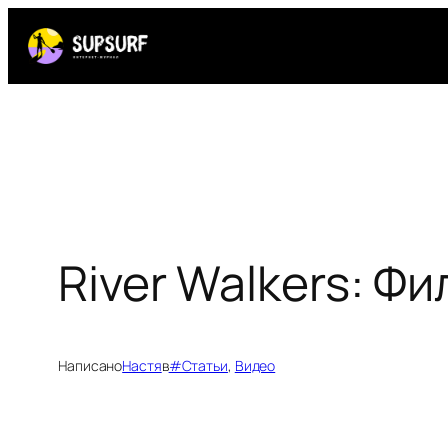
Перейти
к
содержимому
River Walkers: Ф
Написано
Настя
в
#Статьи
, 
Видео