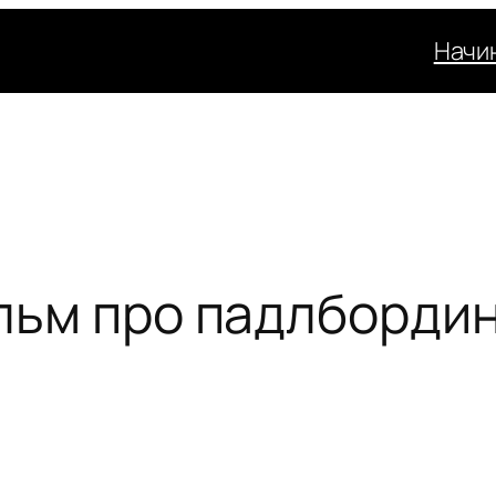
Начи
ильм про падлборди