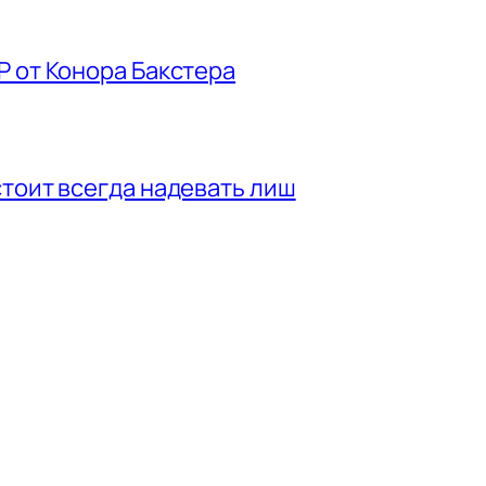
P от Конора Бакстера
стоит всегда надевать лиш