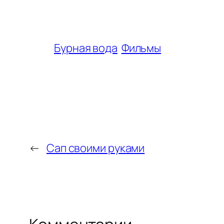
Бурная вода
Фильмы
←
Сап своими руками