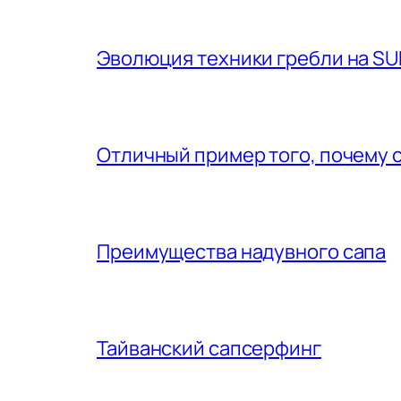
Эволюция техники гребли на SU
Отличный пример того, почему 
Преимущества надувного сапа
Тайванский сапсерфинг