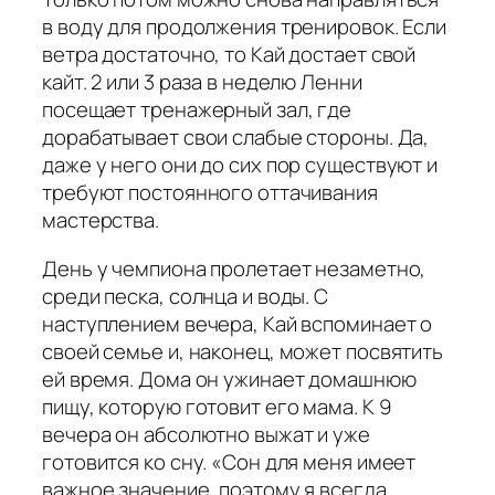
в воду для продолжения тренировок. Если
ветра достаточно, то Кай достает свой
кайт. 2 или 3 раза в неделю Ленни
посещает тренажерный зал, где
дорабатывает свои слабые стороны. Да,
даже у него они до сих пор существуют и
требуют постоянного оттачивания
мастерства.
День у чемпиона пролетает незаметно,
среди песка, солнца и воды. С
наступлением вечера, Кай вспоминает о
своей семье и, наконец, может посвятить
ей время. Дома он ужинает домашнюю
пищу, которую готовит его мама. К 9
вечера он абсолютно выжат и уже
готовится ко сну. «Сон для меня имеет
важное значение, поэтому я всегда