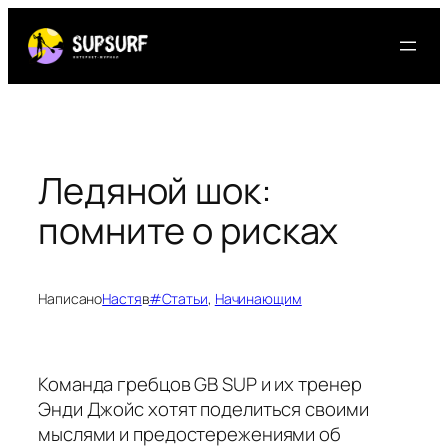
Перейти
к
содержимому
Ледяной шок:
помните о рисках
Написано
Настя
в
#Статьи
, 
Начинающим
Команда гребцов GB SUP и их тренер
Энди Джойс хотят поделиться своими
мыслями и предостережениями об