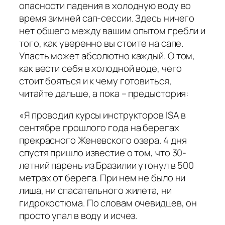
опасности падения в холодную воду во
время зимней сап-сессии. Здесь ничего
нет общего между вашим опытом гребли и
того, как уверенно вы стоите на сапе.
Упасть может абсолютно каждый. О том,
как вести себя в холодной воде, чего
стоит бояться и к чему готовиться,
читайте дальше, а пока – предыстория:
«Я проводил курсы инструкторов ISA в
сентябре прошлого года на берегах
прекрасного Женевского озера. 4 дня
спустя пришло известие о том, что 30-
летний парень из Бразилии утонул в 500
метрах от берега. При нем не было ни
лиша, ни спасательного жилета, ни
гидрокостюма. По словам очевидцев, он
просто упал в воду и исчез.