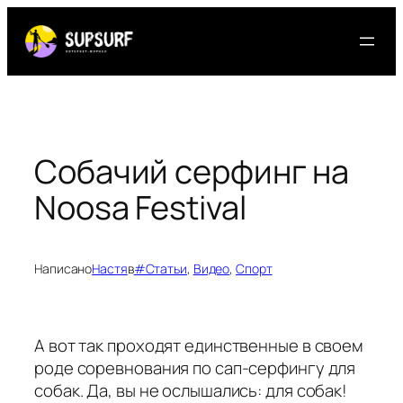
Перейти
к
содержимому
Собачий серфинг на
Noosa Festival
Написано
Настя
в
#Статьи
, 
Видео
, 
Спорт
А вот так проходят единственные в своем
роде соревнования по сап-серфингу для
собак. Да, вы не ослышались: для собак!