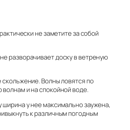
практически не заметите за собой
 не разворачивает доску в ветреную
е скольжение. Волны ловятся по
 волнам и на спокойной воде.
у ширина у нее максимально заужена,
привыкнуть к различным погодным