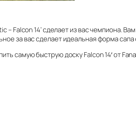
ic – Falcon 14’ сделает из вас чемпиона. В
ьное за вас сделает идеальная форма сапа
пить самую быструю доску Falcon 14′ от Fan