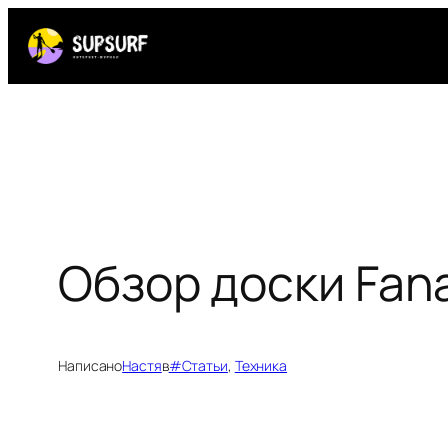
Перейти
к
содержимому
Обзор доски Fana
Написано
Настя
в
#Статьи
, 
Техника