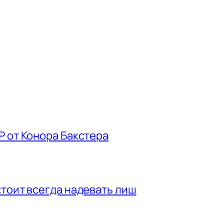
P от Конора Бакстера
стоит всегда надевать лиш