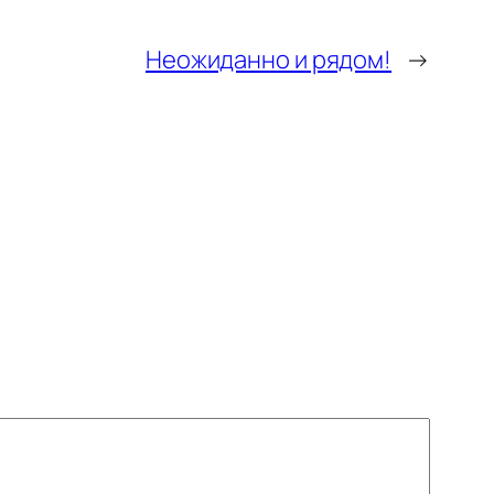
Неожиданно и рядом!
→