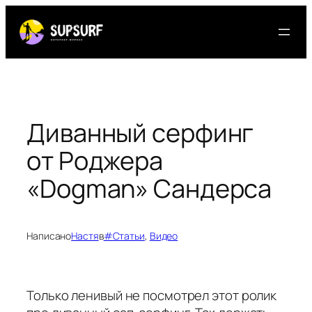
Перейти
к
содержимому
Диванный серфинг
от Роджера
«Dogman» Сандерса
Написано
Настя
в
#Статьи
, 
Видео
Только ленивый не посмотрел этот ролик