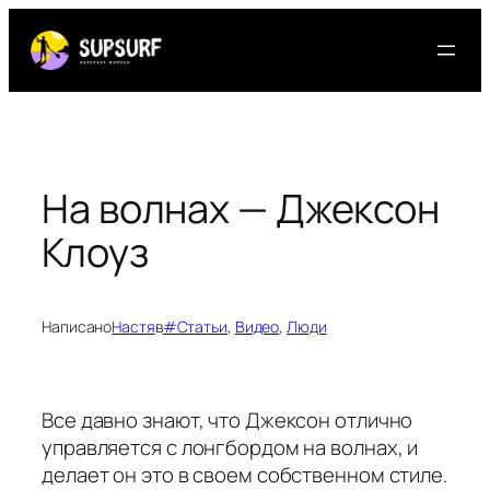
Перейти
к
содержимому
На волнах — Джексон
Клоуз
Написано
Настя
в
#Статьи
, 
Видео
, 
Люди
Все давно знают, что Джексон отлично
управляется с лонгбордом на волнах, и
делает он это в своем собственном стиле.