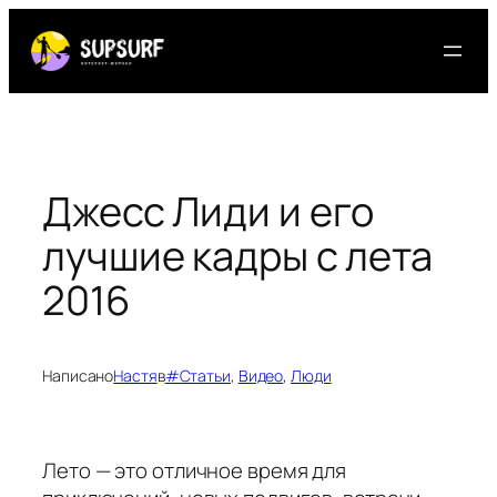
Перейти
к
содержимому
Джесс Лиди и его
лучшие кадры с лета
2016
Написано
Настя
в
#Статьи
, 
Видео
, 
Люди
Лето — это отличное время для