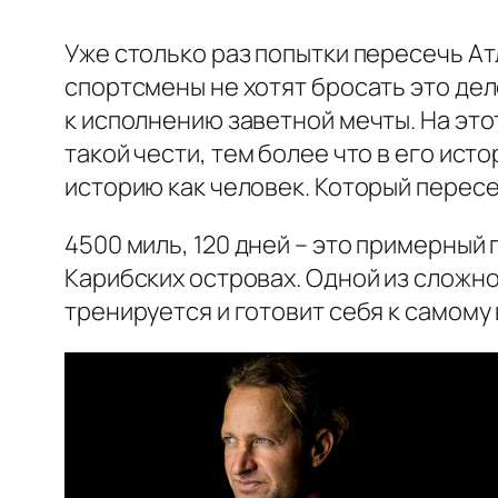
Уже столько раз попытки пересечь Ат
спортсмены не хотят бросать это де
к исполнению заветной мечты. На это
такой чести, тем более что в его исто
историю как человек. Который пересе
4500 миль, 120 дней – это примерный
Карибских островах. Одной из сложно
тренируется и готовит себя к самому