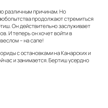
по различным причинам. Но
о любопытства продолжают стремиться
ртиш. Он действительно заслуживает
ов. И теперь он хочет войти в
веслом – на сапе!
лориды с остановками на Канарских и
ейчас и занимается. Бертиш усердно