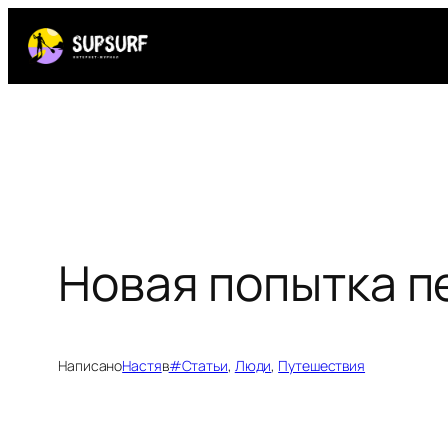
Перейти
к
содержимому
Новая попытка п
Написано
Настя
в
#Статьи
, 
Люди
, 
Путешествия