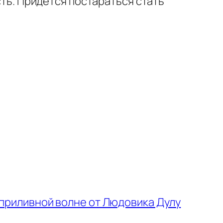
сть. Придется постараться стать
приливной волне от Людовика Дулу