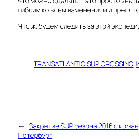
что можно сделать – это просто знать
гибким ко всем изменениям и препят
Что ж, будем следить за этой экспед
TRANSATLANTIC SUP CROSSING
←
Закрытие SUP сезона 2016 с коман
Петербург