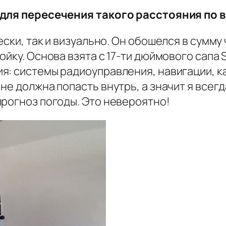
 для пересечения такого расстояния по 
ески, так и визуально. Он обошелся в сумму
йку. Основа взята с 17-ти дюймового сапа 
: системы радиоуправления, навигации, ка
е должна попасть внутрь, а значит я всегда
прогноз погоды. Это невероятно!