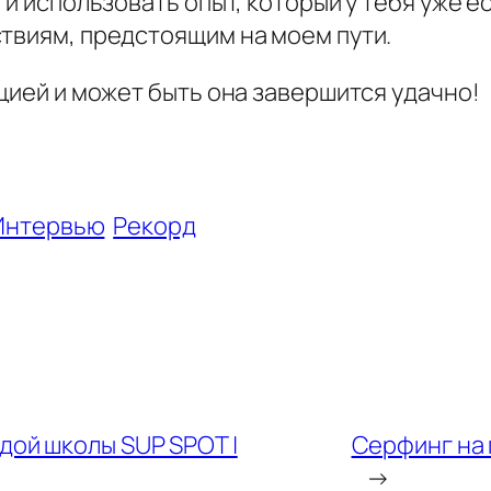
 и использовать опыт, который у тебя уже е
ствиям, предстоящим на моем пути.
ицией и может быть она завершится удачно!
Интервью
Рекорд
дой школы SUP SPOT |
Серфинг на 
→