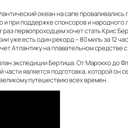
лантический океан на сапе проваливались 
ло и при поддержке спонсоров и народног
т раз первопроходцем хочет стать Крис Бе
рии уже есть один рекорд – 80 миль за 12 час
чет Атлантику на плавательном средстве с 
 план экспедиции Бертиша. От Марокко до Ф
й части является подготовка, которой он с
 великому путешествию всех времен.