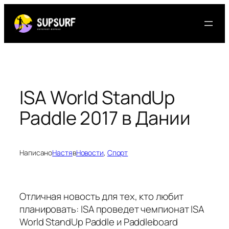
Перейти
к
содержимому
ISA World StandUp
Paddle 2017 в Дании
Написано
Настя
в
Новости
, 
Спорт
Отличная новость для тех, кто любит
планировать: ISA проведет чемпионат ISA
World StandUp Paddle и Paddleboard