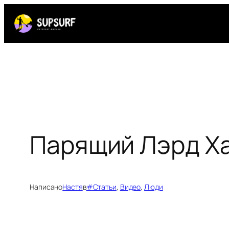
Перейти
к
содержимому
Парящий Лэрд Х
Написано
Настя
в
#Статьи
, 
Видео
, 
Люди