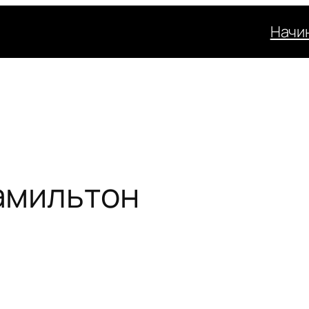
Начи
амильтон