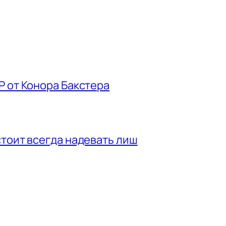
P от Конора Бакстера
стоит всегда надевать лиш