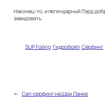
Наконец-то, и легендарный Лэрд доб
завидовать.
SUP Foiling
Гидрофойл
Сёрфинг
←
Сап-серфинг на Шри Ланке