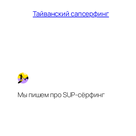
Тайванский сапсерфинг
Мы пишем про SUP-сёрфинг