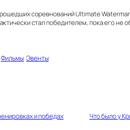
рошедших соревнований Ultimate Waterman 
ктически стал победителем, пока его не об
Фильмы
Эвенты
ренировках и победах
Что было у Кр