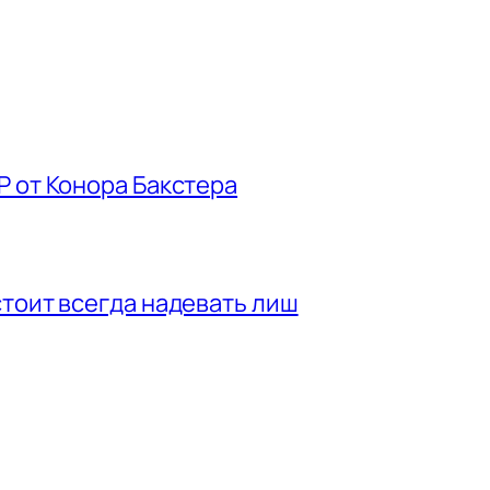
P от Конора Бакстера
стоит всегда надевать лиш