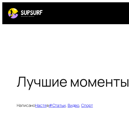
Перейти
к
содержимому
Лучшие моменты 
Написано
Настя
в
#Статьи
, 
Видео
, 
Спорт