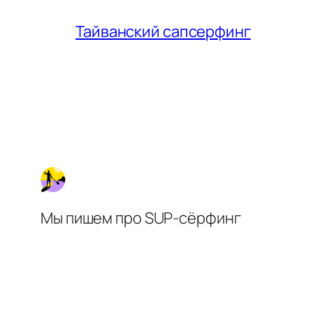
Тайванский сапсерфинг
Мы пишем про SUP-сёрфинг