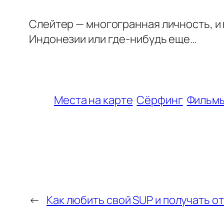
Слейтер — многогранная личность, и 
Индонезии или где-нибудь еще…
Места на карте
Сёрфинг
Фильм
←
Как любить свой SUP и получать о