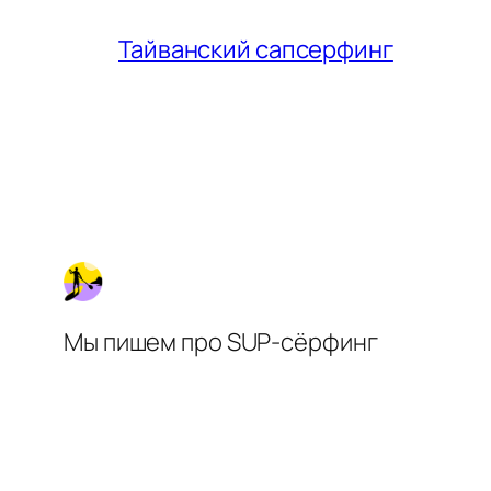
Тайванский сапсерфинг
Мы пишем про SUP-сёрфинг