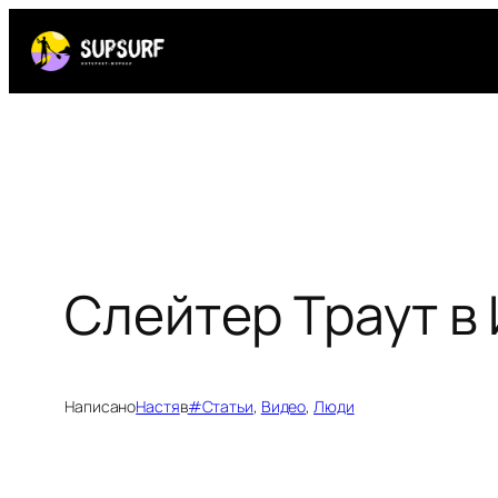
Перейти
к
содержимому
Слейтер Траут в
Написано
Настя
в
#Статьи
, 
Видео
, 
Люди