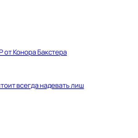
P от Конора Бакстера
стоит всегда надевать лиш