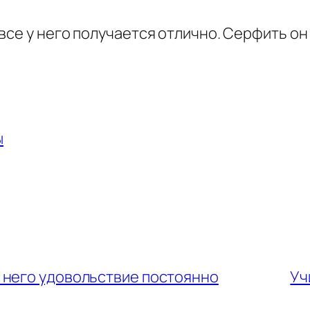
все у него получается отлично. Серфить он
ы
т него удовольствие постоянно
Уч