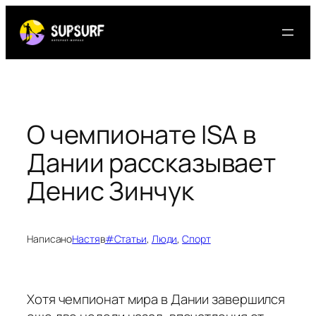
Перейти
к
содержимому
О чемпионате ISA в
Дании рассказывает
Денис Зинчук
Написано
Настя
в
#Статьи
, 
Люди
, 
Спорт
Хотя чемпионат мира в Дании завершился