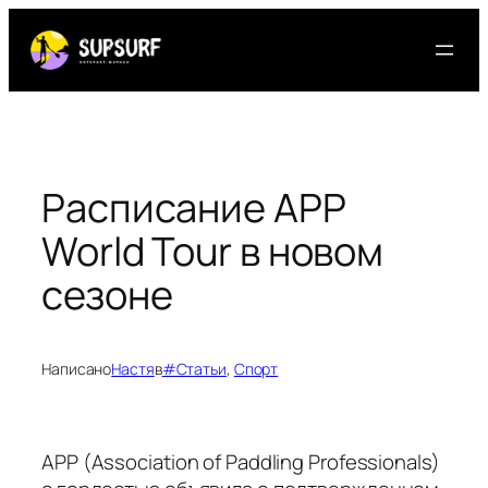
Перейти
к
содержимому
Расписание APP
World Tour в новом
сезоне
Написано
Настя
в
#Статьи
, 
Спорт
APP (Association of Paddling Professionals)