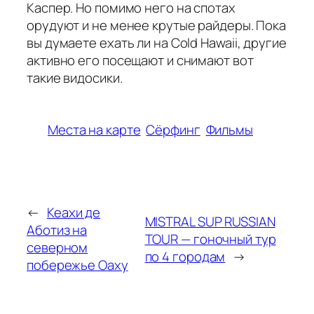
Каспер. Но помимо него на спотах
орудуют и не менее крутые райдеры. Пока
вы думаете ехать ли на Cold Hawaii, другие
активно его посещают и снимают вот
такие видосики.
Места на карте
Сёрфинг
Фильмы
←
Кеахи де
MISTRAL SUP RUSSIAN
Аботиз на
TOUR — гоночный тур
северном
по 4 городам
→
побережье Оаху