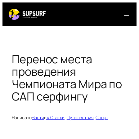
Перейти
к
содержимому
Перенос места
проведения
Чемпионата Мира по
САП серфингу
Написано
Настя
в
#Статьи
, 
Путешествия
, 
Спорт