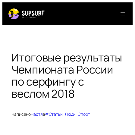
Перейти
к
содержимому
Итоговые результаты
Чемпионата России
по серфингу с
веслом 2018
Написано
Настя
в
#Статьи
, 
Люди
, 
Спорт