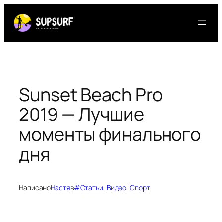
Перейти
к
содержимому
Sunset Beach Pro
2019 — Лучшие
моменты финального
дня
Написано
Настя
в
#Статьи
, 
Видео
, 
Спорт