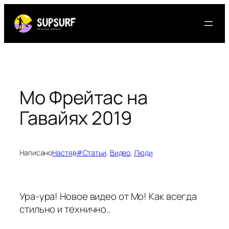
Перейти
к
содержимому
Мо Фрейтас на
Гавайях 2019
Написано
Настя
в
#Статьи
, 
Видео
, 
Люди
Ура-ура! Новое видео от Мо! Как всегда
стильно и технично..