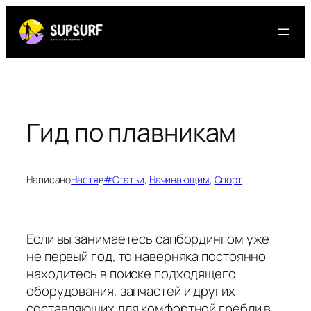
Перейти
к
содержимому
Гид по плавникам
Написано
Настя
в
#Статьи
, 
Начинающим
, 
Спорт
Если вы занимаетесь сапбордингом уже
не первый год, то наверняка постоянно
находитесь в поиске подходящего
оборудования, запчастей и других
составляющих для комфортной гребли в