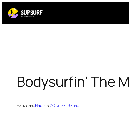
Перейти
к
содержимому
Bodysurfin’ The 
Написано
Настя
в
#Статьи
, 
Видео