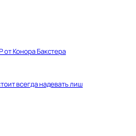
P от Конора Бакстера
стоит всегда надевать лиш