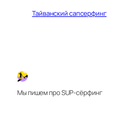
Тайванский сапсерфинг
Мы пишем про SUP-сёрфинг