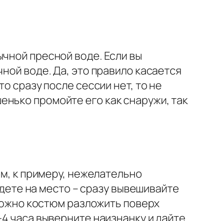
ычной пресной воде. Если вы
ной воде. Да, это правило касается
о сразу после сессии нет, то не
енько промойте его как снаружи, так
юм, к примеру, нежелательно
иедете на место – сразу вывешивайте
 можно костюм разложить поверх
-4 часа выверните наизнанку и дайте