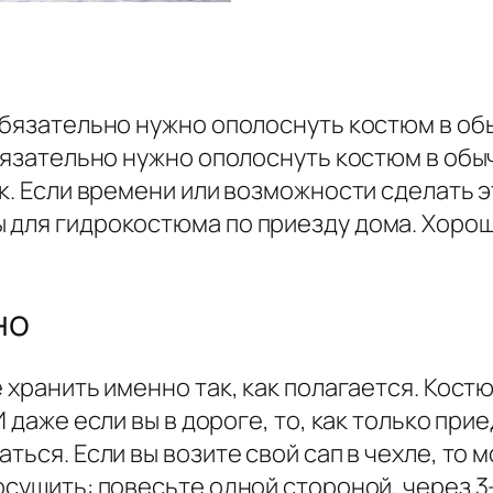
обязательно нужно ополоснуть костюм в об
обязательно нужно ополоснуть костюм в обыч
к. Если времени или возможности сделать эт
 для гидрокостюма по приезду дома. Хорош
но
 хранить именно так, как полагается. Кост
И даже если вы в дороге, то, как только пр
аться. Если вы возите свой сап в чехле, то
осушить: повесьте одной стороной, через 3