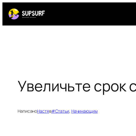
Перейти
к
содержимому
Увеличьте срок 
Написано
Настя
в
#Статьи
, 
Начинающим