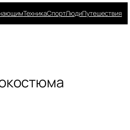
нающим
Техника
Спорт
Люди
Путешествия
рокостюма