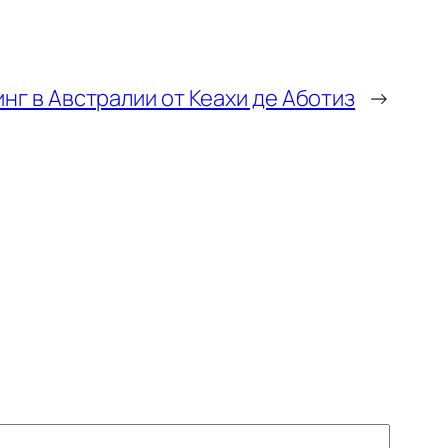
нг в Австралии от Кеахи де Аботиз
→