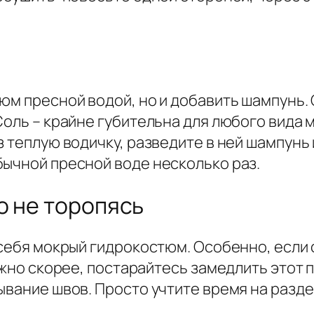
юм пресной водой, но и добавить шампунь. 
Соль – крайне губительна для любого вида 
з теплую водичку, разведите в ней шампунь
бычной пресной воде несколько раз.
о не торопясь
 себя мокрый гидрокостюм. Особенно, если 
ожно скорее, постарайтесь замедлить этот п
ывание швов. Просто учтите время на разде