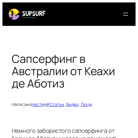
Перейти
к
содержимому
Сапсерфинг в
Австралии от Кеахи
де Аботиз
Написано
Настя
в
#Статьи
, 
Видео
, 
Люди
Немного забористого сапсерфинга от