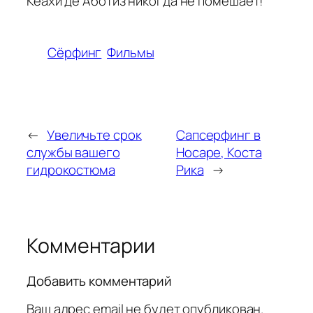
Кеахи де Аботиз никогда не помешает!
Сёрфинг
Фильмы
←
Увеличьте срок
Сапсерфинг в
службы вашего
Носаре, Коста
гидрокостюма
Рика
→
Комментарии
Добавить комментарий
Ваш адрес email не будет опубликован.