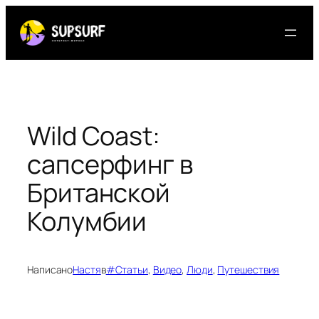
Перейти
к
содержимому
Wild Coast:
сапсерфинг в
Британской
Колумбии
Написано
Настя
в
#Статьи
, 
Видео
, 
Люди
, 
Путешествия