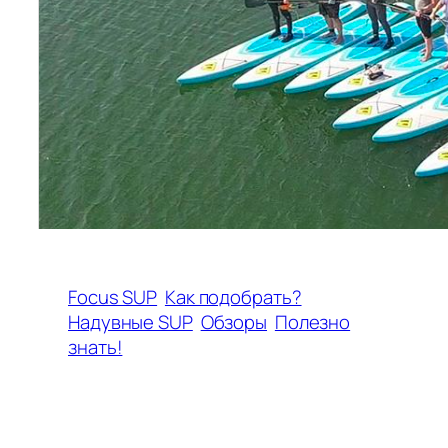
Focus SUP
Как подобрать?
Надувные SUP
Обзоры
Полезно
знать!