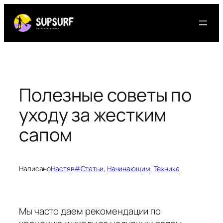
Перейти
к
содержимому
Полезные советы по
уходу за жестким
сапом
Написано
Настя
в
#Статьи
, 
Начинающим
, 
Техника
Мы часто даем рекомендации по