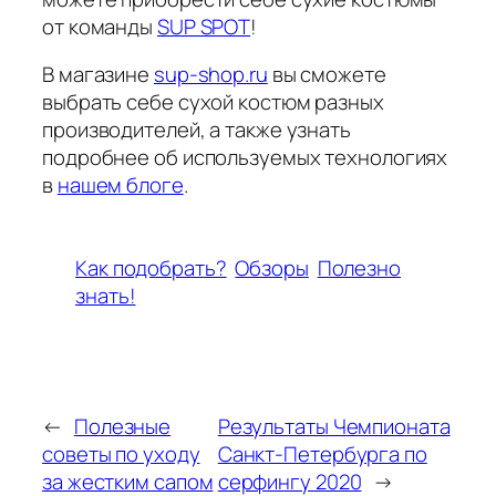
от команды
SUP SPOT
!
В магазине
sup-shop.ru
вы сможете
выбрать себе сухой костюм разных
производителей, а также узнать
подробнее об используемых технологиях
в
нашем блоге
.
Как подобрать?
Обзоры
Полезно
знать!
←
Полезные
Результаты Чемпионата
советы по уходу
Санкт-Петербурга по
за жестким сапом
серфингу 2020
→