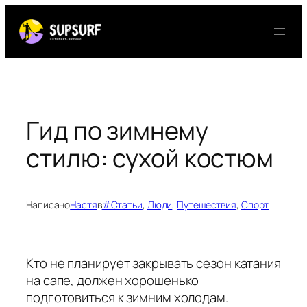
Перейти
к
содержимому
Гид по зимнему
стилю: сухой костюм
Написано
Настя
в
#Статьи
, 
Люди
, 
Путешествия
, 
Спорт
Кто не планирует закрывать сезон катания
на сапе, должен хорошенько
подготовиться к зимним холодам.