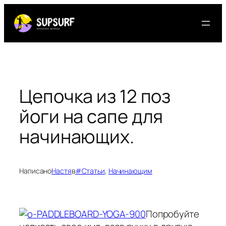
Перейти
к
содержимому
Цепочка из 12 поз
йоги на сапе для
начинающих.
Написано
Настя
в
#Статьи
, 
Начинающим
Попробуйте