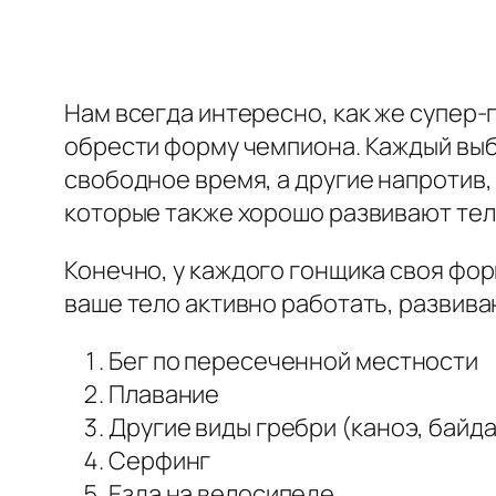
Нам всегда интересно, как же супер-
обрести форму чемпиона. Каждый выби
свободное время, а другие напротив,
которые также хорошо развивают тел
Конечно, у каждого гонщика своя форм
ваше тело активно работать, развив
Бег по пересеченной местности
Плавание
Другие виды гребри (каноэ, байдар
Серфинг
Езда на велосипеде