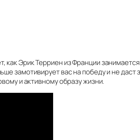
 как Эрик Терриен из Франции занимается 
ше замотивирует вас на победу и не даст з
овому и активному образу жизни.