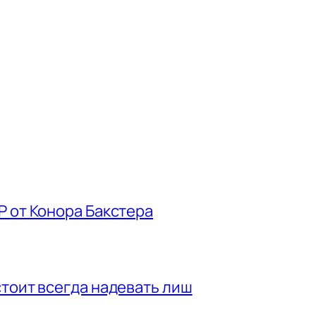
P от Конора Бакстера
стоит всегда надевать лиш