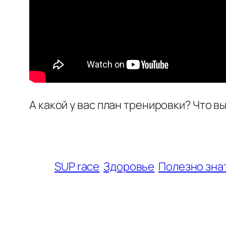
А какой у вас план тренировки? Что в
SUP race
Здоровье
Полезно зна