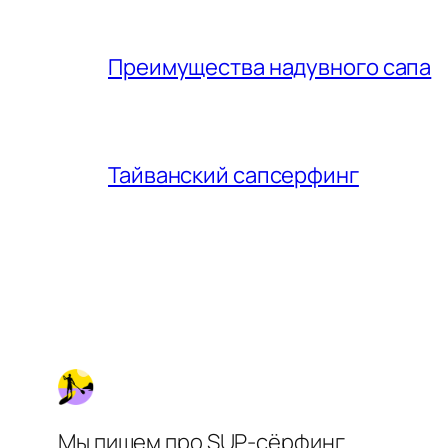
Преимущества надувного сапа
Тайванский сапсерфинг
Мы пишем про SUP-сёрфинг