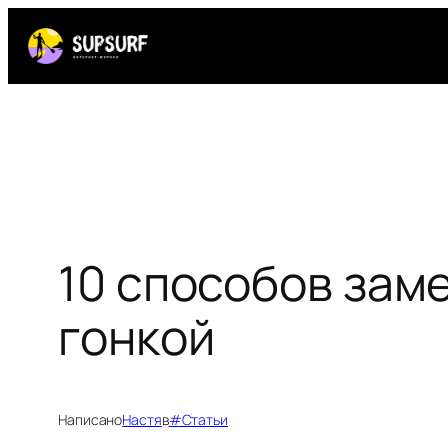
Перейти
к
содержимому
10 способов зам
гонкой
Написано
Настя
в
#Статьи