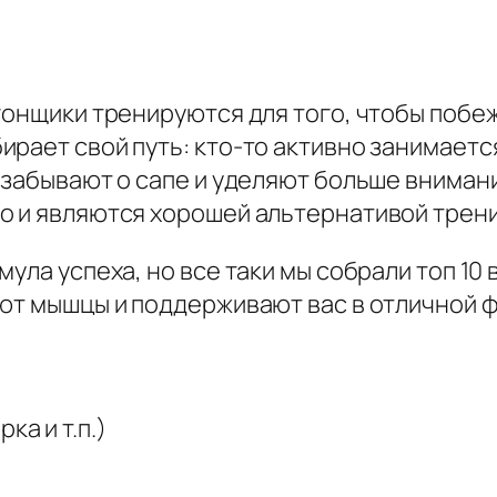
гонщики тренируются для того, чтобы побе
рает свой путь: кто-то активно занимаетс
 забывают о сапе и уделяют больше вниман
о и являются хорошей альтернативой трени
ула успеха, но все таки мы собрали топ 10
ают мышцы и поддерживают вас в отличной 
ка и т.п.)