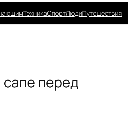
нающим
Техника
Спорт
Люди
Путешествия
 сапе перед