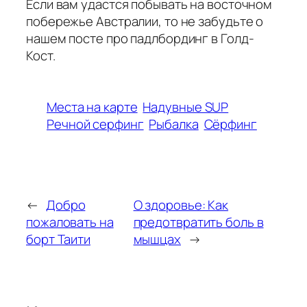
Если вам удастся побывать на восточном
побережье Австралии, то не забудьте о
нашем посте про падлбординг в Голд-
Кост.
Места на карте
Надувные SUP
Речной серфинг
Рыбалка
Сёрфинг
←
Добро
О здоровье: Как
пожаловать на
предотвратить боль в
борт Таити
мышцах
→