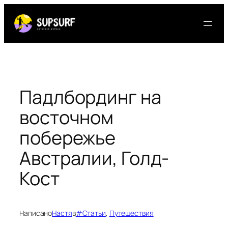
Перейти
к
содержимому
Падлбординг на
восточном
побережье
Австралии, Голд-
Кост
Написано
Настя
в
#Статьи
, 
Путешествия