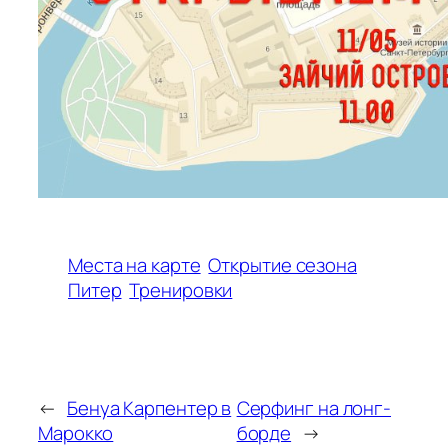
Места на карте
Открытие сезона
Питер
Тренировки
←
Бенуа Карпентер в
Серфинг на лонг-
Марокко
борде
→