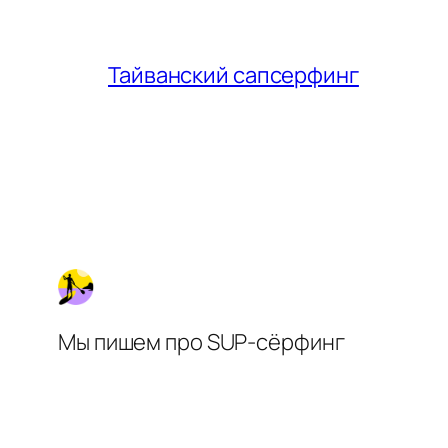
Тайванский сапсерфинг
Мы пишем про SUP-сёрфинг