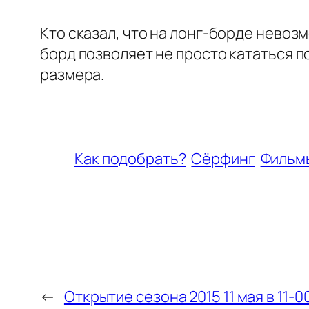
Кто сказал, что на лонг-борде невоз
борд позволяет не просто кататься п
размера.
Как подобрать?
Сёрфинг
Фильм
←
Открытие сезона 2015 11 мая в 11-0