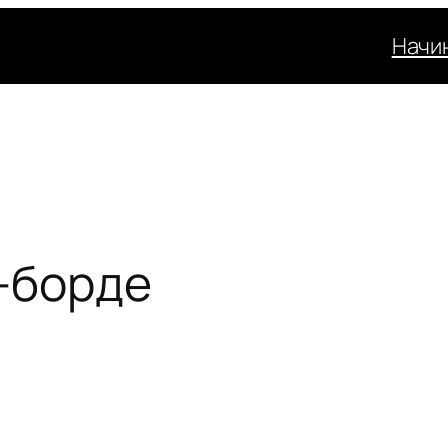
Начи
-борде