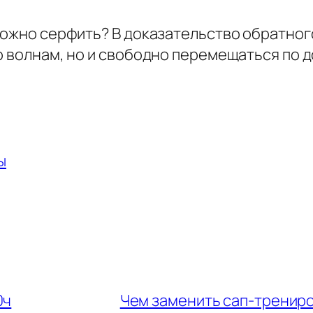
можно серфить? В доказательство обратного
о волнам, но и свободно перемещаться по д
ы
0ч
Чем заменить сап-трениро