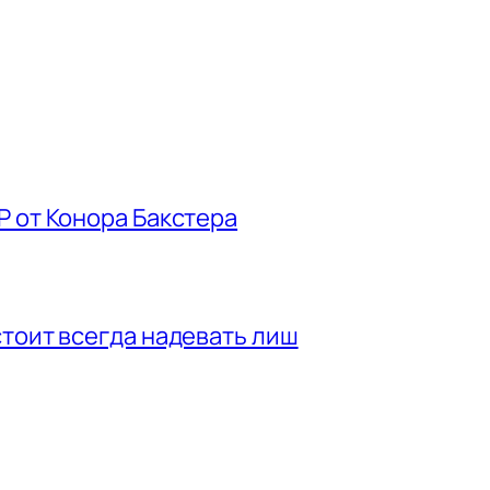
P от Конора Бакстера
стоит всегда надевать лиш