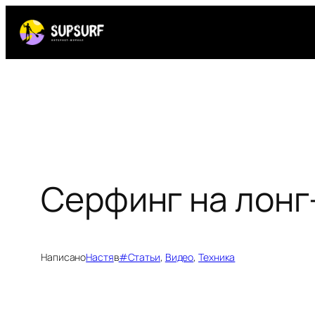
Перейти
к
содержимому
Серфинг на лонг
Написано
Настя
в
#Статьи
, 
Видео
, 
Техника