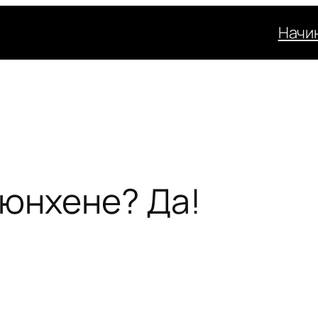
Начи
юнхене? Да!