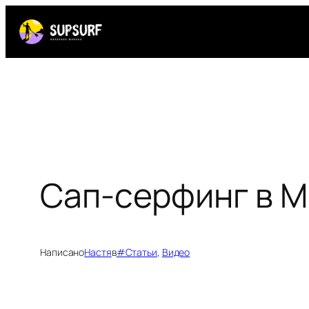
Перейти
к
содержимому
Сап-серфинг в М
Написано
Настя
в
#Статьи
, 
Видео