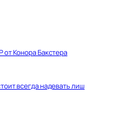
P от Конора Бакстера
стоит всегда надевать лиш