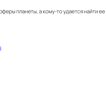
феры планеты, а кому-то удается найти ее
ы