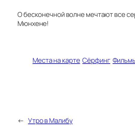
О бесконечной волне мечтают все сер
Мюнхене!
Места на карте
Сёрфинг
Фильм
←
Утро в Малибу