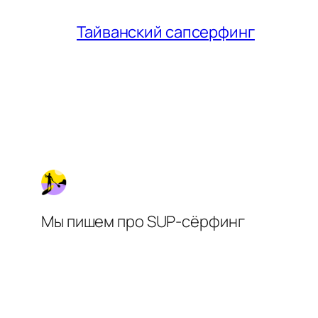
Тайванский сапсерфинг
Мы пишем про SUP-сёрфинг