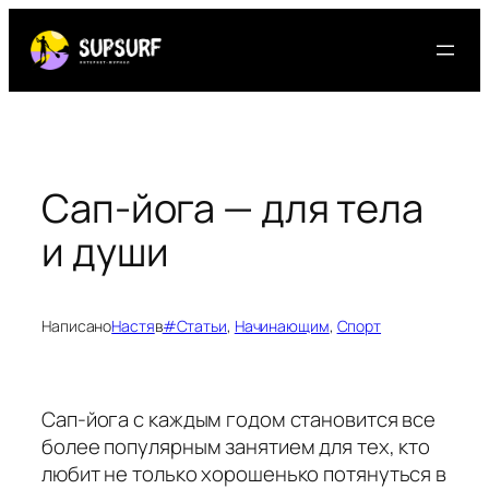
Перейти
к
содержимому
Сап-йога — для тела
и души
Написано
Настя
в
#Статьи
, 
Начинающим
, 
Спорт
Сап-йога с каждым годом становится все
более популярным занятием для тех, кто
любит не только хорошенько потянуться в